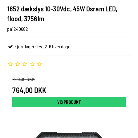
1852 dækslys 10-30Vdc, 45W Osram LED,
flood, 3756lm
pa1240682
Fjernlager: lev. 2-6 hverdage
849,00 DKK
764,00 DKK
VIS PRODUKT