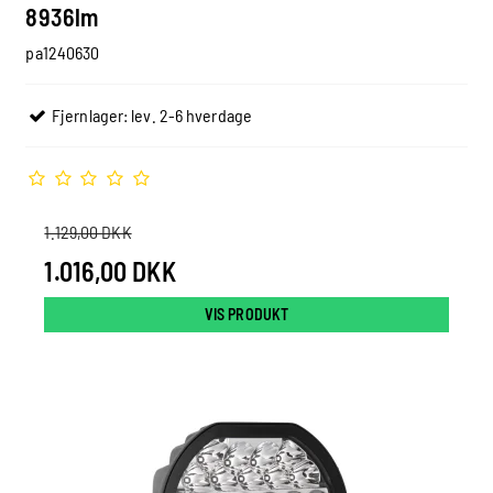
8936lm
pa1240630
Fjernlager: lev. 2-6 hverdage
1.129,00 DKK
1.016,00 DKK
VIS PRODUKT