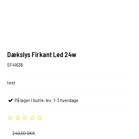
Dækslys Firkant Led 24w
SF41638
test
På lager i butik: lev. 1-3 hverdage
249,00 DKK