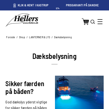
ET
KLIK & HENT I KASTRUP
PRISGARANTI PÅ DANSKE
PRISER
Forside
/
Shop
/
LANTERNER & LYS
/
Dæksbelysning
Dæksbelysning
Sikker færden
på båden?
God dækslys yderst vigtige
for sikker færden på båden.