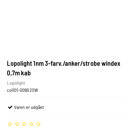
Lopolight 1nm 3-farv./anker/strobe windex
0,7m kab
Lopolight
col101-009G2SW
Varen er udgået