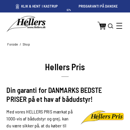
ET
KLIK & HENT I KASTRUP
PRISGARANTI PÅ DANSKE
PRISER
Forside
/
Shop
Hellers Pris
Din garanti for DANMARKS BEDSTE
PRISER på et hav af bådudstyr!
Med vores HELLERS PRIS mærkat på
1000-vis af bådudstyr og grej, kan
du være sikker på, at du køber til