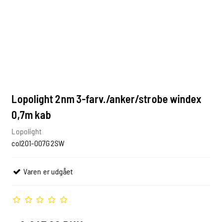
Lopolight 2nm 3-farv./anker/strobe windex
0,7m kab
Lopolight
col201-007G2SW
Varen er udgået