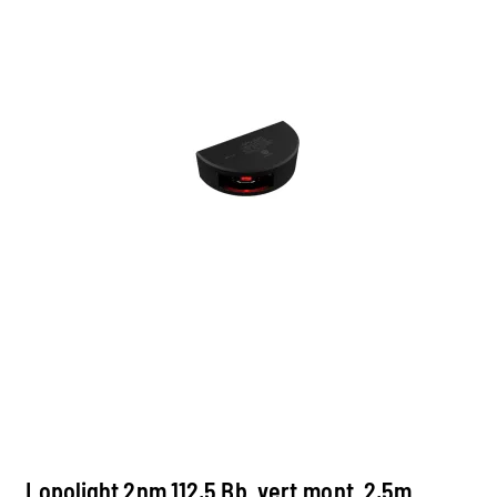
Lopolight 2nm 112,5 Bb. vert.mont. 2,5m