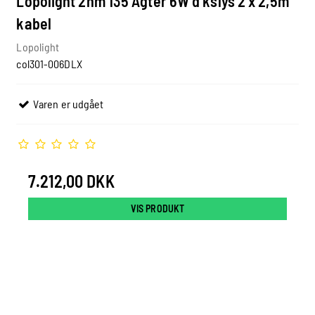
Lopolight 2nm 135 Agter 6W d kslys 2 x 2,5m
kabel
Lopolight
col301-006DLX
Varen er udgået
7.212,00 DKK
VIS PRODUKT