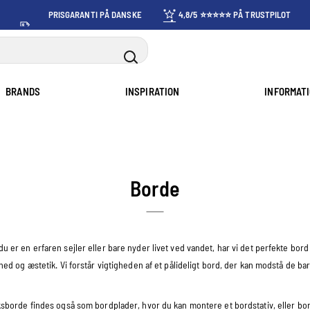
PRISGARANTI PÅ DANSKE
4,8/5 ⭐⭐⭐⭐⭐ PÅ TRUSTPILOT
PRISER
BRANDS
INSPIRATION
INFORMAT
Borde
 er en erfaren sejler eller bare nyder livet ved vandet, har vi det perfekte bor
d og æstetik. Vi forstår vigtigheden af et pålideligt bord, der kan modstå de bar
ksborde findes også som bordplader, hvor du kan montere et bordstativ, eller b