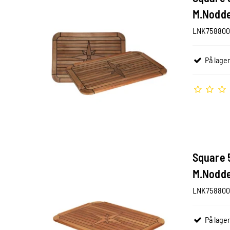
M.Nodd
LNK758800
På lager
Square 
M.Nodd
LNK758800
På lager