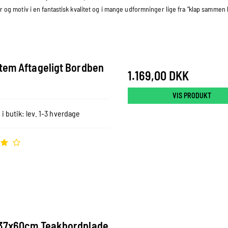
og motiv i en fantastisk kvalitet og i mange udformninger lige fra "klap sammen
tem Aftageligt Bordben
1.169,00 DKK
VIS PRODUKT
 i butik: lev. 1-3 hverdage
37x60cm Teakbordplade