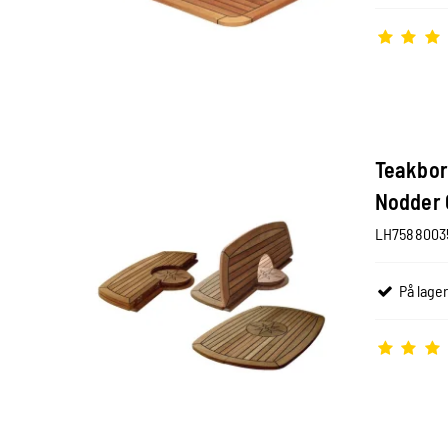
Teakbor
Nodder 
LH7588003
På lager