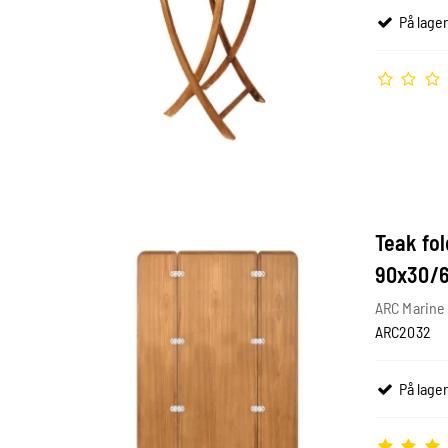
På lager
Teak fo
90x30/
ARC Marine
ARC2032
På lager