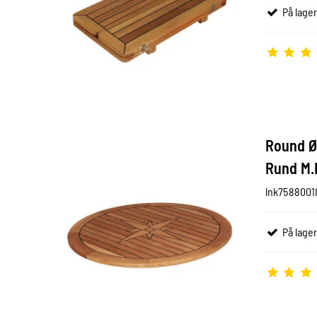
På lager
Round Ø
Rund M.
lnk7588001
På lager