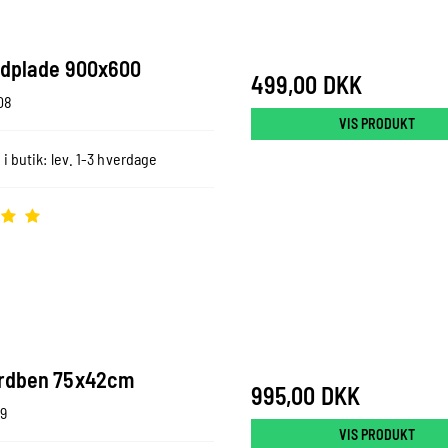
rdplade 900x600
499,00 DKK
08
VIS PRODUKT
 i butik: lev. 1-3 hverdage
rdben 75x42cm
995,00 DKK
9
VIS PRODUKT