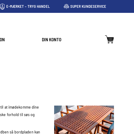
E-MÆRKET – TRYG HANDEL
SUPER KUNDESERVICE
ION
DIN KONTO
d til at imødekomme dine
ske forhold til søs og
ordben så bordpladen kan