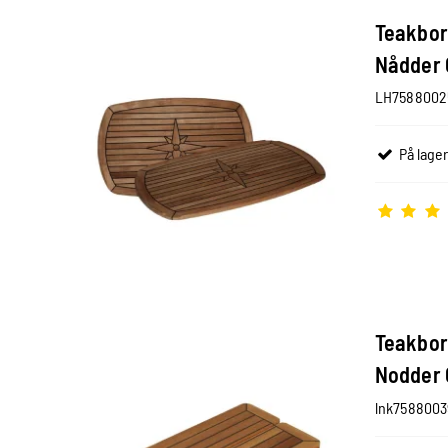
Teakbor
Nådder 
LH7588002
På lager
Teakbor
Nodder 
lnk7588003