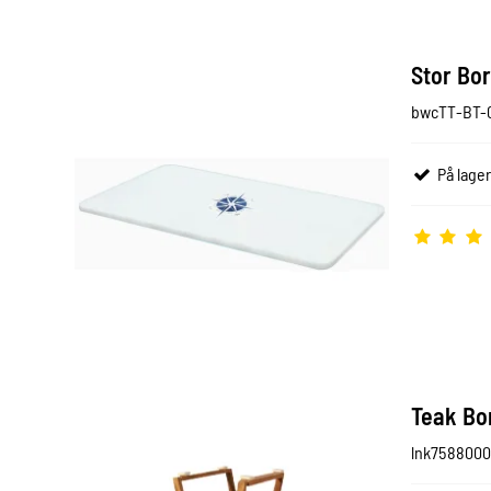
Stor Bo
bwcTT-BT-
På lager
Teak Bo
lnk7588000