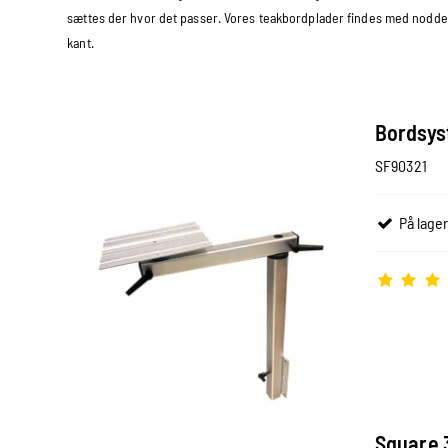
sættes der hvor det passer. Vores teakbordplader findes med nodder 
kant.
Bordsys
SF90321
På lager
Square 