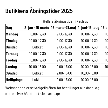
Butikkens Åbningstider 2025
Hellers åbningstider i Kastrup
Dag
2. jan - 15 marts
16.marts-31.maj
1. juni-15. aug
16.
Mandag
10.00-17.30
9.00-17.30
10.00-17.30
1
Tirsdag
10.00-17.30
9.00-17.30
10.00-17.30
1
Onsdag
Lukket
9.00-17.30
10.00-17.30
1
Torsdag
10.00-17.30
9.00-17.30
10.00-17.30
1
Fredag
10.00-17.30
9.00-17.30
10.00-17.30
1
Lørdag
10.00-15.00
9.00-15.00
10.00-15.00
1
Søndag
Lukket
9.00-15.00
10.00-15.00
Helligdage
Lukket
9.00-15.00
10.00-15.00
Webshoppen er selvfølgelig åben for bestillinger alle dage, og
ordre bliver håndteret alle hverdage.