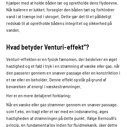
hjælper med at holde båden tør og opretholde dens flydeevne.
Når baileren er lukket, forsegler den båden tæt og forhindrer
vand i at trænge ind i skroget. Dette gør det til et pålideligt
redskab til at opretholde bådens integritet og sikkerhed på
vandet.
Hvad betyder Venturi-effekt"?
Venturi-effekten er en fysisk fænomen, der beskriver en øget
hastighed og et fald i tryk i en strømning af væske eller gas, når
den passerer gennem en snæver passage eller en konstriktion i
et rør eller en beholder. Denne effekt opstår på grund af
bevarelsen af energi i væskestrømninger.
Her er en mere detaljeret forklaring:
Når en væske eller gas strømmer gennem en snæver passage,
som f.eks. en tragt eller et rør med en indsnævring, øges
hastigheden af strømningen på dette punkt. Ifølge Bernoulli's
princip, en fundamental lov inden for fluidmekanik, sker dette