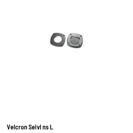
Velcron Selvl ns L