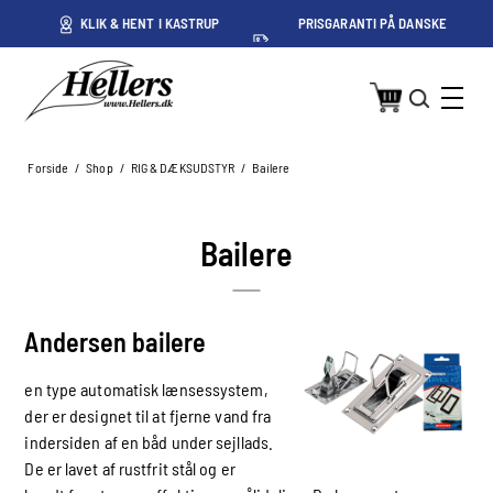
ET
KLIK & HENT I KASTRUP
PRISGARANTI PÅ DANSKE
PRISER
Forside
/
Shop
/
RIG & DÆKSUDSTYR
/
Bailere
Bailere
Andersen bailere
en type automatisk lænsessystem,
der er designet til at fjerne vand fra
indersiden af en båd under sejllads.
De er lavet af rustfrit stål og er