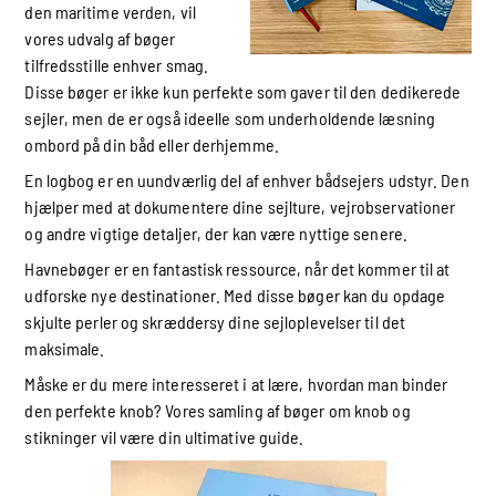
den maritime verden, vil
vores udvalg af bøger
tilfredsstille enhver smag.
Disse bøger er ikke kun perfekte som gaver til den dedikerede
sejler, men de er også ideelle som underholdende læsning
ombord på din båd eller derhjemme.
En logbog er en uundværlig del af enhver bådsejers udstyr. Den
hjælper med at dokumentere dine sejlture, vejrobservationer
og andre vigtige detaljer, der kan være nyttige senere.
Havnebøger er en fantastisk ressource, når det kommer til at
udforske nye destinationer. Med disse bøger kan du opdage
skjulte perler og skræddersy dine sejloplevelser til det
maksimale.
Måske er du mere interesseret i at lære, hvordan man binder
den perfekte knob? Vores samling af bøger om knob og
stikninger vil være din ultimative guide.