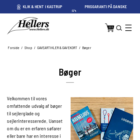
ET
KLIK & HENT I KASTRUP
PRISGARANTI PÅ DANSKE
PRISER
Forside
/
Shop
/
GAVEARTIKLER & GAVEKORT
/
Bøger
Bøger
Velkommen til vores
omfattende udvalg af bøger
til sejlerglade og
sejlerinteresserede. Uanset
om du er en erfaren søfarer
eller bare har en interesse i