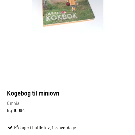
Kogebog til miniovn
Omnia
hg110084
På lager i butik: lev. 1-3 hverdage