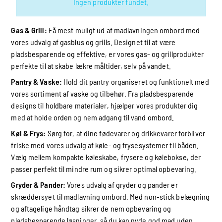
Ingen produkter fundet.
Gas & Grill
:
Få mest muligt ud af madlavningen ombord med
vores udvalg af gasblus og grills. Designet til at være
pladsbesparende og effektive, er vores gas- og grillprodukter
perfekte til at skabe lækre måltider, selv på vandet.
Pantry & Vaske
:
Hold dit pantry organiseret og funktionelt med
vores sortiment af vaske og tilbehør. Fra pladsbesparende
designs til holdbare materialer, hjælper vores produkter dig
med at holde orden og nem adgang til vand ombord.
Køl & Frys
:
Sørg for, at dine fødevarer og drikkevarer forbliver
friske med vores udvalg af køle- og frysesystemer til båden.
Vælg mellem kompakte køleskabe, frysere og kølebokse, der
passer perfekt til mindre rum og sikrer optimal opbevaring.
Gryder & Pander
:
Vores udvalg af gryder og pander er
skræddersyet til madlavning ombord. Med non-stick belægning
og aftagelige håndtag sikrer de nem opbevaring og
pladsbesparende løsninger, så du kan nyde god mad uden