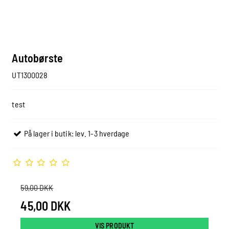
Autobørste
UT1300028
test
På lager i butik: lev. 1-3 hverdage
59,00 DKK
45,00 DKK
VIS PRODUKT