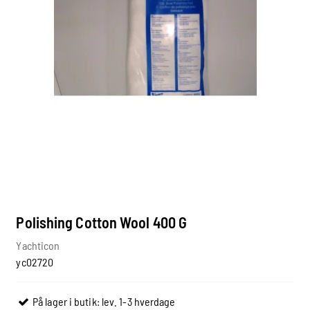
Polishing Cotton Wool 400 G
Yachticon
yc02720
På lager i butik: lev. 1-3 hverdage