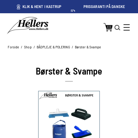
ET
KLIK & HENT I KASTRUP
PRISGARANTI PÅ DANSKE
PRISER
Forside
/
Shop
/
BÅDPLEJE & POLERING
/
Børster & Svampe
Børster & Svampe