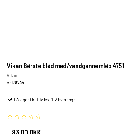
Vikan Børste blød med/vandgennemløb 4751
Vikan
col28744
På lager i butik: lev. 1-3 hverdage
83,00 DKK