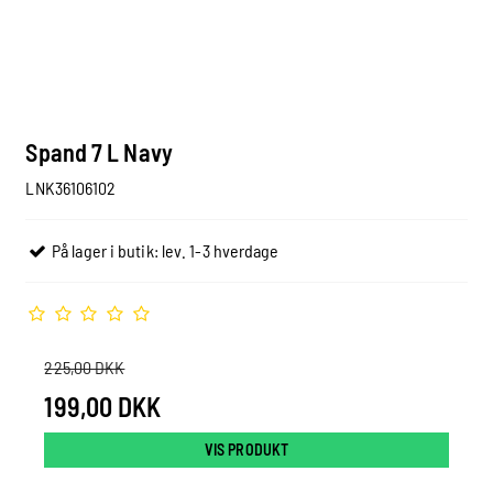
Spand 7 L Navy
LNK36106102
På lager i butik: lev. 1-3 hverdage
225,00 DKK
199,00 DKK
VIS PRODUKT