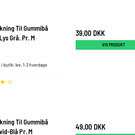
kning Til Gummibå
39,00 DKK
ys Grå. Pr. M
VIS PRODUKT
 i butik: lev. 1-3 hverdage
kning Til Gummibå
49,00 DKK
id-Blå Pr. M