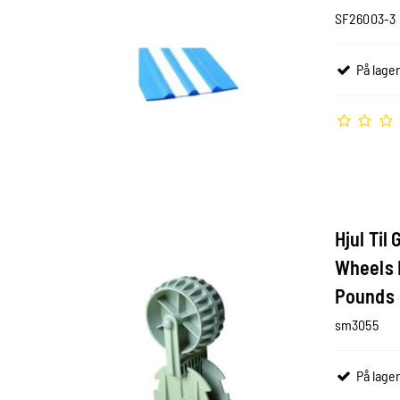
SF26003-3
På lager
Hjul Til
Wheels F
Pounds
sm3055
På lager