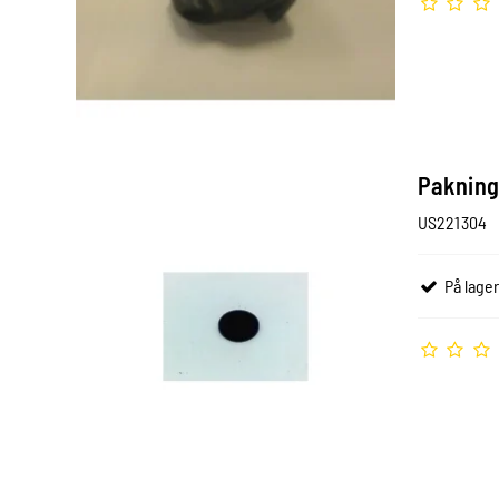
Pakning 
US221304
På lager