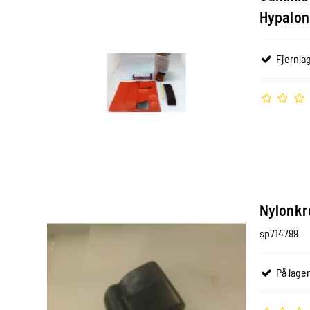
Hypalon
Fjernlag
Nylonkr
sp714799
På lager