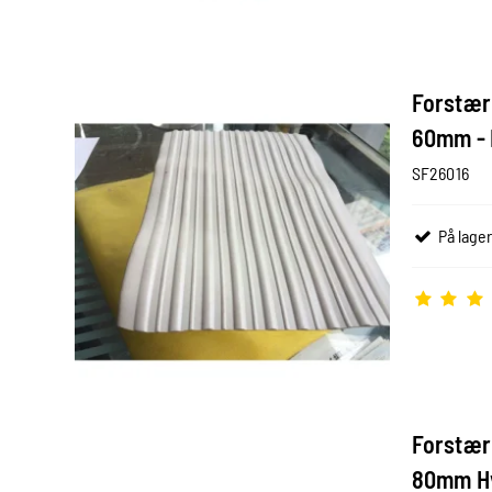
Forstær
60mm - L
SF26016
På lager
Forstær
80mm Hv