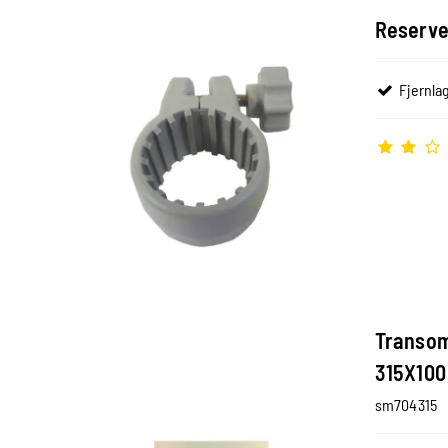
Reserve
Fjernlag
Transom
315X100
sm704315