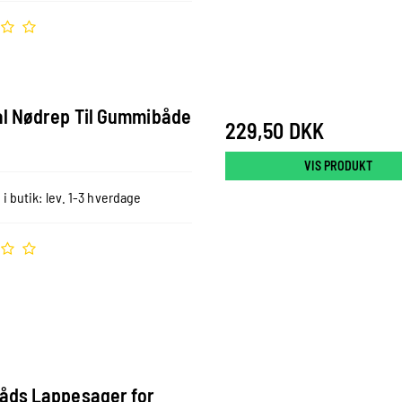
l Nødrep Til Gummibåde
229,50 DKK
VIS PRODUKT
 i butik: lev. 1-3 hverdage
ds Lappesager for