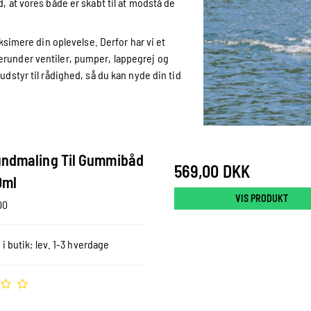
, at vores både er skabt til at modstå de
aksimere din oplevelse. Derfor har vi et
erunder ventiler, pumper, lappegrej og
udstyr til rådighed, så du kan nyde din tid
undmaling Til Gummibåd
569,00 DKK
0ml
VIS PRODUKT
00
 i butik: lev. 1-3 hverdage