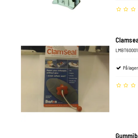
Clamsea
LMBT60001
På lager
Gummibå