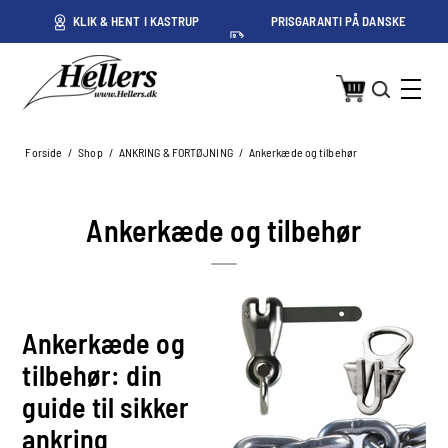
ET
KLIK & HENT I KASTRUP
PRISGARANTI PÅ DANSKE
PRISER
Forside
/
Shop
/
ANKRING & FORTØJNING
/
Ankerkæde og tilbehør
Ankerkæde og tilbehør
Ankerkæde og
tilbehør: din
guide til sikker
ankring