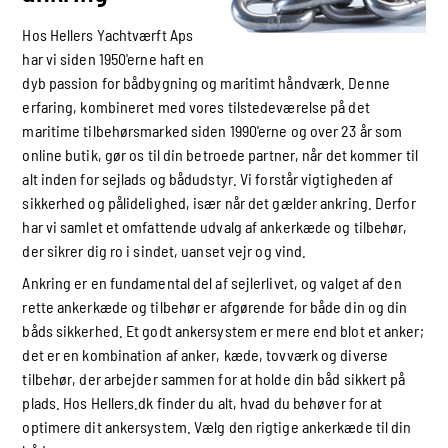
Hos Hellers Yachtværft Aps
har vi siden 1950'erne haft en
dyb passion for bådbygning og maritimt håndværk. Denne
erfaring, kombineret med vores tilstedeværelse på det
maritime tilbehørsmarked siden 1990'erne og over 23 år som
online butik, gør os til din betroede partner, når det kommer til
alt inden for sejlads og bådudstyr. Vi forstår vigtigheden af
sikkerhed og pålidelighed, især når det gælder ankring. Derfor
har vi samlet et omfattende udvalg af ankerkæde og tilbehør,
der sikrer dig ro i sindet, uanset vejr og vind.
Ankring er en fundamental del af sejlerlivet, og valget af den
rette ankerkæde og tilbehør er afgørende for både din og din
båds sikkerhed. Et godt ankersystem er mere end blot et anker;
det er en kombination af anker, kæde, tovværk og diverse
tilbehør, der arbejder sammen for at holde din båd sikkert på
plads. Hos Hellers.dk finder du alt, hvad du behøver for at
optimere dit ankersystem. Vælg den rigtige ankerkæde til din