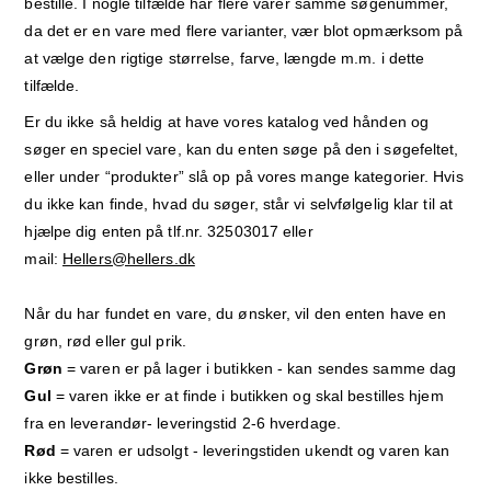
bestille. I nogle tilfælde har flere varer samme søgenummer,
da det er en vare med flere varianter, vær blot opmærksom på
at vælge den rigtige størrelse, farve, længde m.m. i dette
tilfælde.
Er du ikke så heldig at have vores katalog ved hånden og
søger en speciel vare, kan du enten søge på den i søgefeltet,
eller under “produkter” slå op på vores mange kategorier. Hvis
du ikke kan finde, hvad du søger, står vi selvfølgelig klar til at
hjælpe dig enten på tlf.nr. 32503017 eller
mail:
Hellers@hellers.dk
Når du har fundet en vare, du ønsker, vil den enten have en
grøn, rød eller gul prik.
Grøn
= varen er på lager i butikken - kan sendes samme dag
Gul
= varen ikke er at finde i butikken og skal bestilles hjem
fra en leverandør- leveringstid 2-6 hverdage.
Rød
= varen er udsolgt - leveringstiden ukendt og varen kan
ikke bestilles.