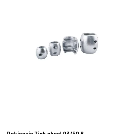
Rakicevic Zink aksel 93/50.8