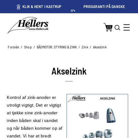
ET
KLIK & HENT I KASTRUP
PRISGARANTI PÅ DANSKE
PRISER
Forside
/
Shop
/
BÅDMOTOR, STYRING & ZINK
/
Zink
/
Akselzink
Akselzink
Kontrol af zink-anoder er
utroligt vigtigt. Det er vigtigt
at tjekke sine zink-anoder
inden båden skal i vandet
og når båden kommer op af
vandet. Vi har et bredt