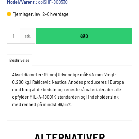
Model/Varenr.:
colSHF-800530
Fjernlager: lev. 2-6 hverdage
KØB
stk.
Beskrivelse
Aksel diameter: 19 mm| Udvendige mål: 44 mm| Vægt:
0,200 kg.| Rakicevic Nautical Anodes produceres i Europa
med brug af de bedste og| reneste råmaterialer, der alle
opfylder MIL-A-18001K standarden og | indeholder zink
med renhed på mindst 99,55%
ALTERNATIVER