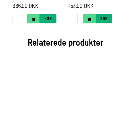
366,00 DKK
153,00 DKK
40
KØB
KØB
Relaterede produkter