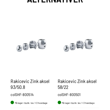
Rakicevic Zink aksel
Rakicevic Zink aksel
Ra
93/50.8
58/22
70
colSHF-800514
colSHF-800501
co
På lager i butik: lev. 1-3 hverdage
På lager i butik: lev. 1-3 hverdage
P