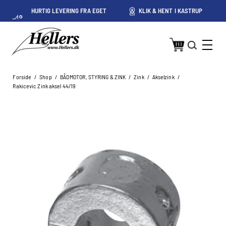
HURTIG LEVERING FRA EGET
KLIK & HENT I KASTRUP
LAGER I KASTRUP
Forside
/
Shop
/
BÅDMOTOR, STYRING & ZINK
/
Zink
/
Akselzink
/
Rakicevic Zink aksel 44/19