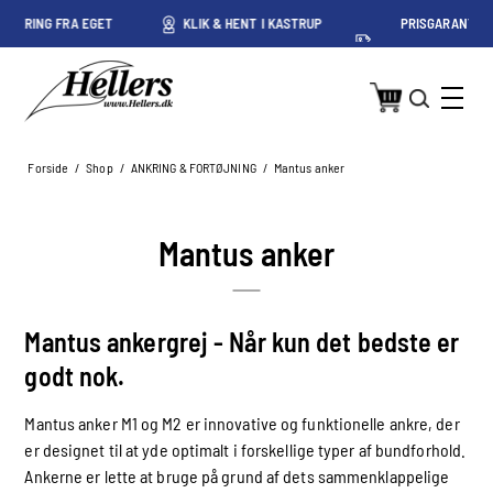
ET
KLIK & HENT I KASTRUP
PRISGARANTI PÅ DANSKE
PRISER
Forside
/
Shop
/
ANKRING & FORTØJNING
/
Mantus anker
Mantus anker
Mantus ankergrej - Når kun det bedste er
godt nok.
Mantus anker M1 og M2 er innovative og funktionelle ankre, der
er designet til at yde optimalt i forskellige typer af bundforhold.
Ankerne er lette at bruge på grund af dets sammenklappelige