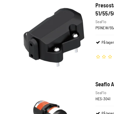
Presostat
51/55/5
SeaFlo
P51NEW/55/
På lager
Seaflo A
SeaFlo
HES-3041
På lager