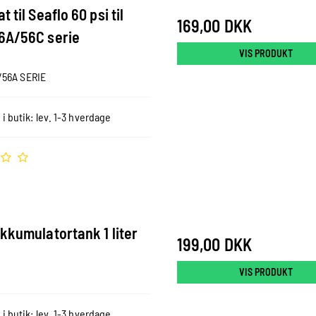
 til Seaflo 60 psi til
169,00 DKK
6A/56C serie
VIS PRODUKT
56A SERIE
 i butik: lev. 1-3 hverdage
kkumulatortank 1 liter
199,00 DKK
VIS PRODUKT
 i butik: lev. 1-3 hverdage