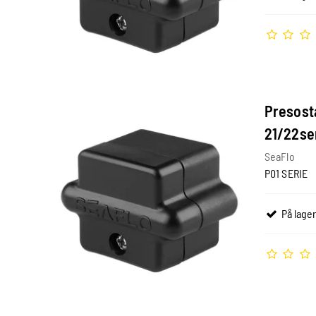
Presostat
21/22se
SeaFlo
P01 SERIE
På lager