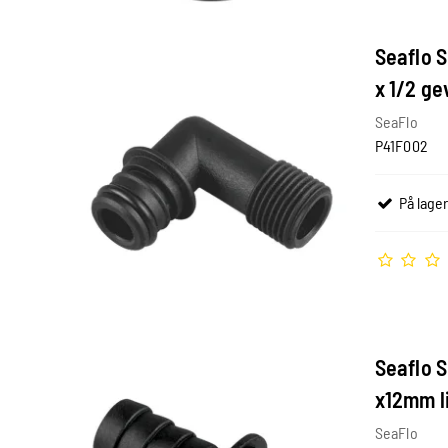
Seaflo S
x 1/2 ge
SeaFlo
P41F002
På lager
Seaflo S
x12mm l
SeaFlo