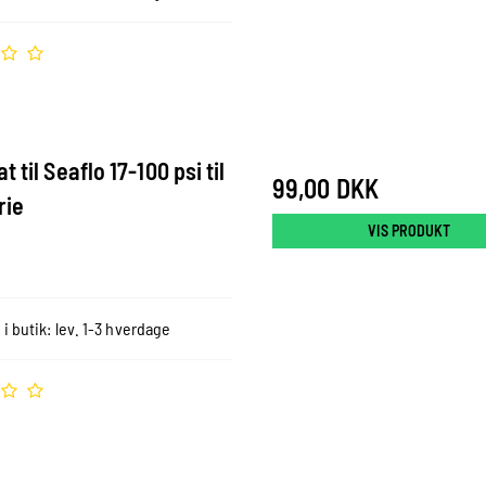
 til Seaflo 17-100 psi til
99,00 DKK
rie
VIS PRODUKT
 i butik: lev. 1-3 hverdage