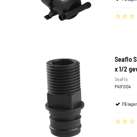
Seaflo S
x 1/2 ge
SeaFlo
P41F004
På lager