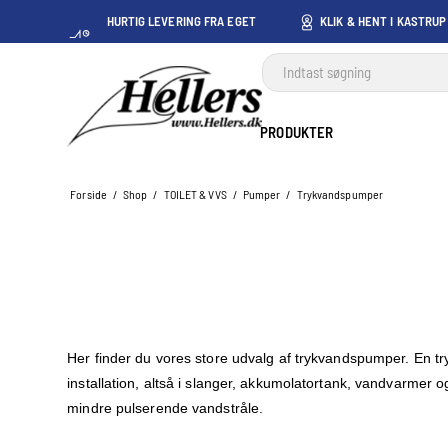
HURTIG LEVERING FRA EGET
KLIK & HENT I KASTRUP
LAGER I KASTRUP
PRODUKTER
Forside
/
Shop
/
TOILET & VVS
/
Pumper
/
Trykvandspumper
Her finder du vores store udvalg af trykvandspumper. En try
installation, altså i slanger, akkumolatortank, vandvarmer og
mindre pulserende vandstråle.