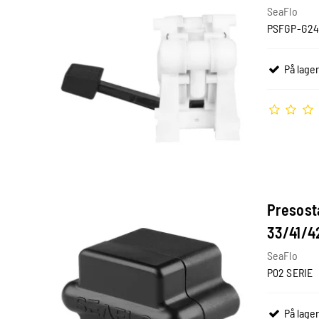
SeaFlo
PSFGP-G24
På lager
Presostat
33/41/4
SeaFlo
P02 SERIE
På lager