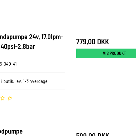
ndspumpe 24v, 17.0lpm-
779,00 DKK
 40psi-2.8bar
VIS PRODUKT
5-040-41
 i butik: lev. 1-3 hverdage
fodpumpe
599,00 DKK