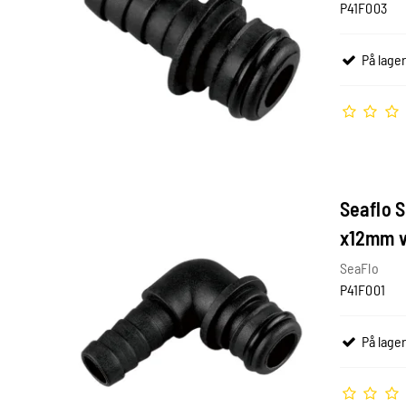
P41F003
På lager
Seaflo S
x12mm v
SeaFlo
P41F001
På lager