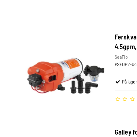
Ferskva
4.5gpm,
SeaFlo
PSFDP2-04
På lager
Galley 