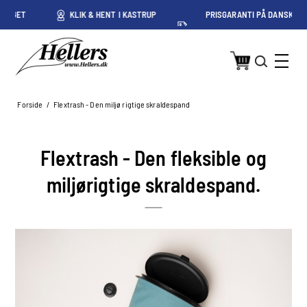
ET
KLIK & HENT I KASTRUP
PRISGARANTI PÅ DANSKE
PRISER
Forside
/
Flextrash - Den miljø rigtige skraldespand
Flextrash - Den fleksible og
miljørigtige skraldespand.