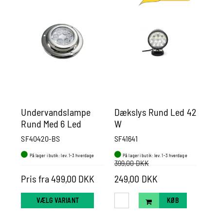
Undervandslampe
Dækslys Rund Led 42
Dæ
Rund Med 6 Led
W
18
SF40420-BS
SF41641
SF4
På lager i butik: lev. 1-3 hverdage
På lager i butik: lev. 1-3 hverdage
P
399,00 DKK
129
Pris fra 499,00 DKK
249,00 DKK
99
VÆLG VARIANT
KØB