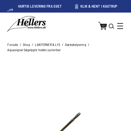
HURTIG LEVERING FRA EGET
KLIK & HENT I KASTRUP
LAGER I KASTRUP
Forside
/
Shop
/
LANTERNER & LYS
/
Dæksbelysning
/
Aquasignal Søgelygte holder justerbar