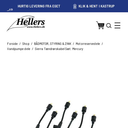
HURTIG LEVERING FRA EGET
KLIK & HENT I KASTRUP
LAGER I KASTRUP
Forside
/
Shop
/
BÅDMOTOR, STYRING & ZINK
/
Motorreservedele
/
Vandpumpe dele
/
Sierra Tændrørskabel Sæt. Mercury