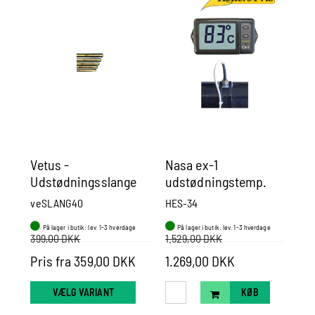
Vetus -
Nasa ex-1
Si
Udstødningsslange
udstødningstemp.
Sk
Pris Pr Mtr
alarm til 1 motor.
ui
veSLANG40
HES-34
col
På lager i butik: lev. 1-3 hverdage
På lager i butik: lev. 1-3 hverdage
P
399,00 DKK
1.529,00 DKK
Pris fra 359,00 DKK
1.269,00 DKK
39
VÆLG VARIANT
KØB