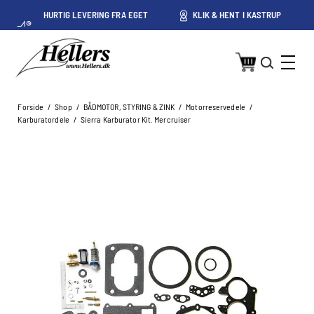
HURTIG LEVERING FRA EGET
KLIK & HENT I KASTRUP
LAGER I KASTRUP
Forside
/
Shop
/
BÅDMOTOR, STYRING & ZINK
/
Motorreservedele
/
Karburatordele
/
Sierra Karburator Kit. Mercruiser