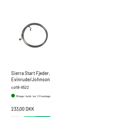
Sierra Start Fjeder.
Evinrude/Johnson
col18-6522
På lager i butik: lev. 1-3 hverdage
233,00 DKK