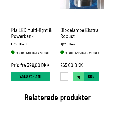
Pia LED Multi-light &
Diodelampe Ekstra
Ma
Powerbank
Robust
Sp
Me
CA210620
sp210143
rn
På lager i butik: lev. 1-3 hverdage
På lager i butik: lev. 1-3 hverdage
P
Pris fra 399,00 DKK
265,00 DKK
24
VÆLG VARIANT
KØB
Relaterede produkter