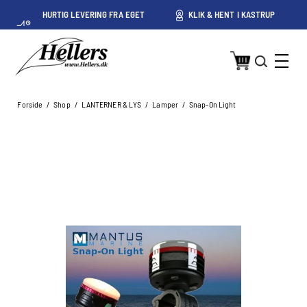
HURTIG LEVERING FRA EGET
KLIK & HENT I KASTRUP
PRIS
LAGER I KASTRUP
Forside
/
Shop
/
LANTERNER & LYS
/
Lamper
/
Snap-On Light