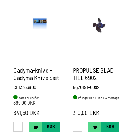
Cadyma-knive -
PROPULSE BLAD
Pr
Cadyma Knive Sæt
TILL 6902
Me
f/lystbåde 3 Knive & 1
str
CE13353800
hg70191-0092
pa
Spændebånd 55 mm
Varen er udgået
På lager i butik: lev. 1-3 hverdage
P
389,00 DKK
68
341,50 DKK
310,00 DKK
Pr
KØB
KØB