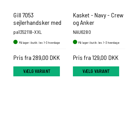
Gill 7053
Kasket - Navy - Crew
Sy
sejlerhandsker med
og Anker
fingre sort/grå
pa1352118-XXL
NAU6280
YC5
På lager i butik: lev. 1-3 hverdage
På lager i butik: lev. 1-3 hverdage
P
Pris fra 289,00 DKK
Pris fra 129,00 DKK
Pr
VÆLG VARIANT
VÆLG VARIANT