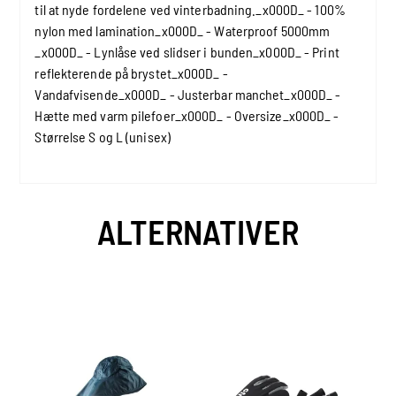
til at nyde fordelene ved vinterbadning._x000D_ - 100%
nylon med lamination_x000D_ - Waterproof 5000mm
_x000D_ - Lynlåse ved slidser i bunden_x000D_ - Print
reflekterende på brystet_x000D_ -
Vandafvisende_x000D_ - Justerbar manchet_x000D_ -
Hætte med varm pilefoer_x000D_ - Oversize_x000D_ -
Størrelse S og L (unisex)
ALTERNATIVER