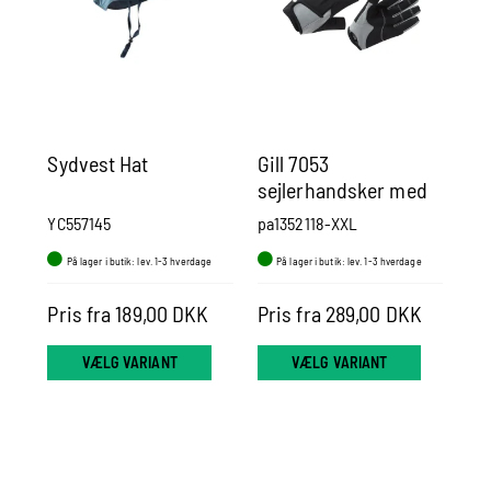
Sydvest Hat
Gill 7053
Ka
sejlerhandsker med
og
fingre sort/grå
YC557145
pa1352118-XXL
NA
På lager i butik: lev. 1-3 hverdage
På lager i butik: lev. 1-3 hverdage
P
Pris fra 189,00 DKK
Pris fra 289,00 DKK
Pr
VÆLG VARIANT
VÆLG VARIANT