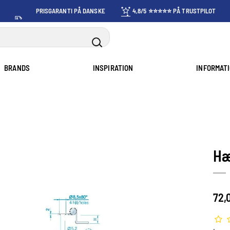
PRISGARANTI PÅ DANSKE
4,8/5 ⭐⭐⭐⭐⭐ PÅ TRUSTPILOT
PRISER
BRANDS
INSPIRATION
INFORMAT
Hæ
72,