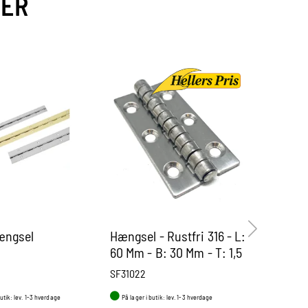
VER
ængsel
Hængsel - Rustfri 316 - L:
Pianohæ
60 Mm - B: 30 Mm - T: 1,5
messin
Mm
SF31022
pa1053130
butik: lev. 1-3 hverdage
På lager i butik: lev. 1-3 hverdage
På lager i b