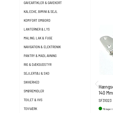
GAVEARTIKLER & GAVEKORT
KALECHE, BIMINI & SEJL
KOMFORT OMBORD
LANTERNER & LYS
MALING, LAK & FUGE
NAVIGATION & ELEKTRONIK
PANTRY & MADLAVNING
RIG & DÆKSUDSTYR
SEJLERTØJ & SKO
SIKKERHED
Hængsel
SMØREMIDLER
140 Mm 
Mm
TOILET & VVS
SF31023
TOVVÆRK
På lager i