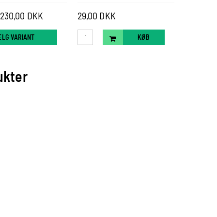
a 230,00 DKK
29,00 DKK
Pris fra
LG VARIANT
KØB
VÆ
ukter