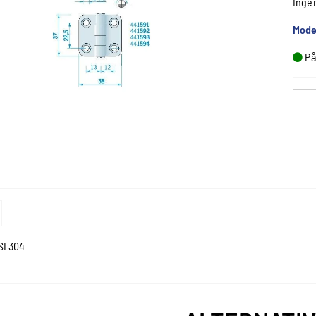
Inge
Mode
På
SI 304