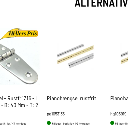
ALTERNATI
 - Rustfri 316 - L:
Pianohængsel rustfrit
Pianoh
- B: 40 Mm - T: 2
pa1053135
hg105919
 butik: lev. 1-3 hverdage
På lager i butik: lev. 1-3 hverdage
På lager i 