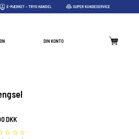
E-MÆRKET – TRYG HANDEL
SUPER KUNDESERVICE
ION
DIN KONTO
ngsel
00 DKK