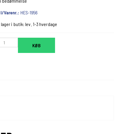
n bedømmelse
l/Varenr.:
HES-1956
 lager i butik: lev. 1-3 hverdage
KØB