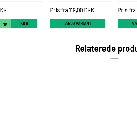
DKK
Pris fra 119,00 DKK
Pris fr
KØB
VÆLG VARIANT
VÆ
Relaterede prod