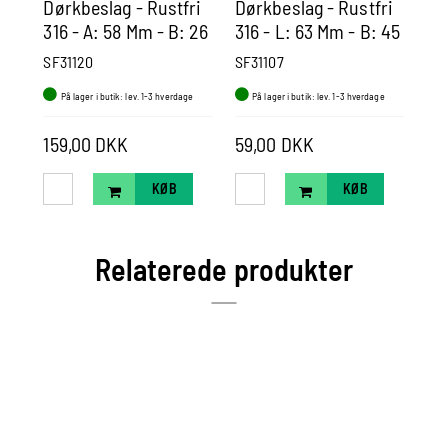
Dørkbeslag - Rustfri
Dørkbeslag - Rustfri
Un
316 - A: 58 Mm - B: 26
316 - L: 63 Mm - B: 45
30
Mm - C: 11 Mm - D: 12
Mm
Ru
SF31120
SF31107
SM
Mm - E: 51 Mm
På lager i butik: lev. 1-3 hverdage
På lager i butik: lev. 1-3 hverdage
P
159,00 DKK
59,00 DKK
14
KØB
KØB
Relaterede produkter