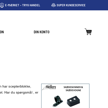
E-MÆRKET – TRYG HANDEL
SUPER KUNDESERVICE
ION
DIN KONTO
n har scepterblokke,
t. Har du spørgsmål , er