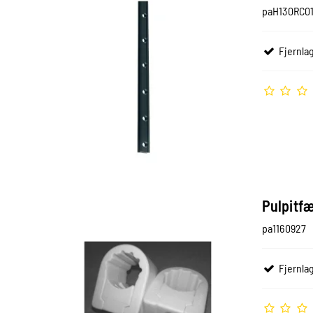
paH130RC01
Fjernlag
Pulpitfæ
pa1160927
Fjernlag