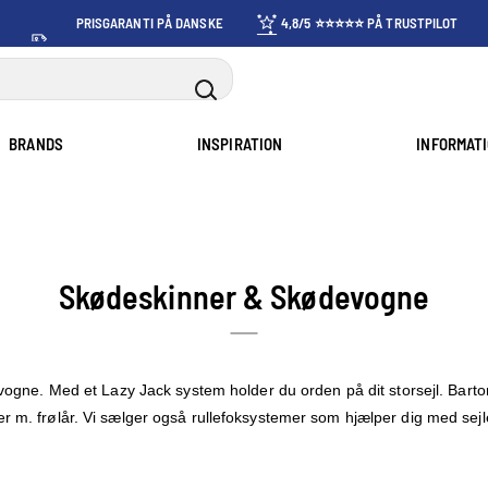
PRISGARANTI PÅ DANSKE
4,8/5 ⭐⭐⭐⭐⭐ PÅ TRUSTPILOT
PRISER
BRANDS
INSPIRATION
INFORMAT
Skødeskinner & Skødevogne
ogne. Med et Lazy Jack system holder du orden på dit storsejl. Barto
m. frølår. Vi sælger også rullefoksystemer som hjælper dig med sejle