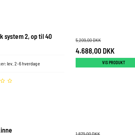
k system 2, op til 40
5.209,00 DKK
4.688,00 DKK
VIS PRODUKT
er: lev. 2-6 hverdage
inne
1.879,00 DKK