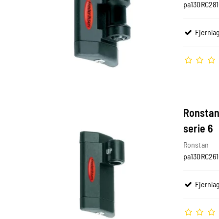
pa130RC281
Fjernlag
Ronstan 
serie 6
Ronstan
pa130RC261
Fjernlag