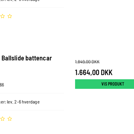
 Ballslide battencar
1.849,00 DKK
1.664,00 DKK
VIS PRODUKT
66
er: lev. 2-6 hverdage