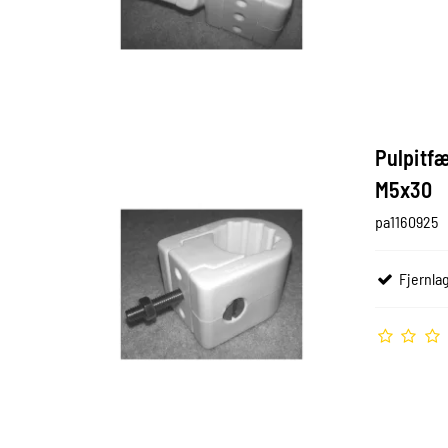
Pulpitf
M5x30
pa1160925
Fjernlag