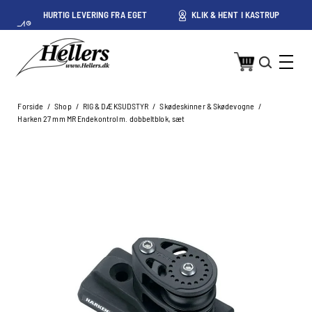
HURTIG LEVERING FRA EGET
KLIK & HENT I KASTRUP
LAGER I KASTRUP
Forside
/
Shop
/
RIG & DÆKSUDSTYR
/
Skødeskinner & Skødevogne
/
Harken 27 mm MR Endekontrol m. dobbeltblok, sæt