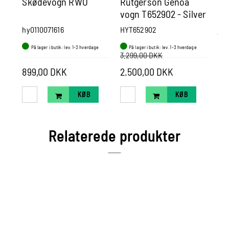
Skødevogn RWO
Rutgerson Genoa
Le
vogn T652902 - Silver
BA
- DEMO model
6,
hy0110071616
HYT652902
jt2
På lager i butik: lev. 1-3 hverdage
På lager i butik: lev. 1-3 hverdage
P
3.299,00 DKK
899,00 DKK
2.500,00 DKK
25
KØB
KØB
Relaterede produkter