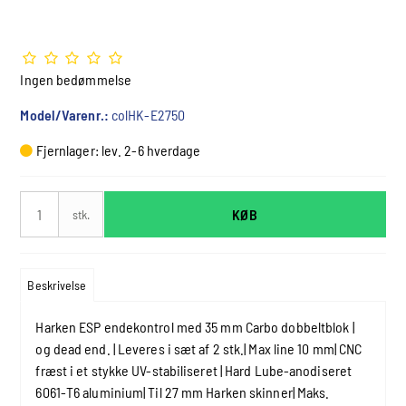
Ingen bedømmelse
Model/Varenr.:
colHK-E2750
Fjernlager: lev. 2-6 hverdage
KØB
stk.
Beskrivelse
Harken ESP endekontrol med 35 mm Carbo dobbeltblok |
og dead end. | Leveres i sæt af 2 stk.| Max line 10 mm| CNC
fræst i et stykke UV-stabiliseret | Hard Lube-anodiseret
6061-T6 aluminium| Til 27 mm Harken skinner| Maks.