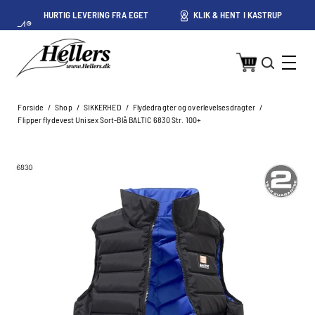
HURTIG LEVERING FRA EGET
KLIK & HENT I KASTRUP
LAGER I KASTRUP
Forside
/
Shop
/
SIKKERHED
/
Flydedragter og overlevelsesdragter
/
Flipper flydevest Unisex Sort-Blå BALTIC 6830 Str. 100+