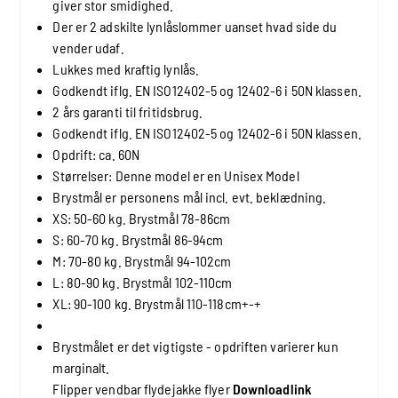
giver stor smidighed.
Der er 2 adskilte lynlåslommer uanset hvad side du
vender udaf.
Lukkes med kraftig lynlås.
Godkendt iflg. EN ISO12402-5 og 12402-6 i 50N klassen.
2 års garanti til fritidsbrug.
Godkendt iflg. EN ISO12402-5 og 12402-6 i 50N klassen.
Opdrift: ca. 60N
Størrelser: Denne model er en Unisex Model
Brystmål er personens mål incl. evt. beklædning.
XS: 50-60 kg. Brystmål 78-86cm
S: 60-70 kg. Brystmål 86-94cm
M: 70-80 kg. Brystmål 94-102cm
L: 80-90 kg. Brystmål 102-110cm
XL: 90-100 kg. Brystmål 110-118cm+-+
Brystmålet er det vigtigste - opdriften varierer kun
marginalt.
Flipper vendbar flydejakke flyer
Downloadlink