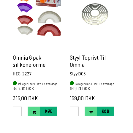
Omnia 6 pak
Styyl Toprist Til
Om
silikoneforme
Omnia
HES-2227
Styyl906
HE
På lager i butik: lev. 1-3 hverdage
På lager i butik: lev. 1-3 hverdage
P
349,00 DKK
169,00 DKK
315,00 DKK
159,00 DKK
32
KØB
KØB