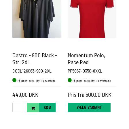
Castro - 900 Black -
Momentum Polo,
Ca
Str. 2XL
Race Red
St
COCL126063-900-2XL
PP5067-0350-8XXL
CO
På lager i butik: lev. 1-3 hverdage
På lager i butik: lev. 1-3 hverdage
P
449,00 DKK
Pris fra 500,00 DKK
44
KØB
VÆLG VARIANT