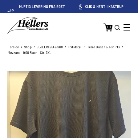
HURTIG LEVERING FRA EGET
KLIK & HENT I KASTRUP
LAGER I KASTRUP
Forside
/
Shop
/
SEJLERTØJ & SKO
/
Fritidstøj
/
Herre Bluser & T-shirts
/
Mezzano - 900 Black - Str. 3XL