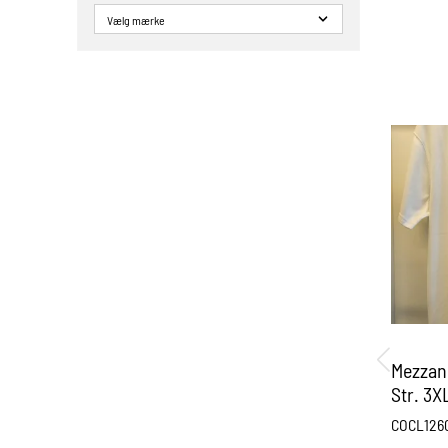
Mezzano
Str. 3X
COCL126