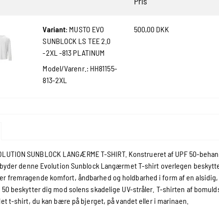
Pris
Variant
:
MUSTO EVO
500,00 DKK
SUNBLOCK LS TEE 2.0
-2XL -813 PLATINUM
Model/Varenr.:
HH81155-
813-2XL
OLUTION SUNBLOCK LANGÆRME T-SHIRT. Konstrueret af UPF 50-behandlet
tilbyder denne Evolution Sunblock Langærmet T-shirt overlegen beskyttel
r fremragende komfort, åndbarhed og holdbarhed i form af en alsidig, 
F 50 beskytter dig mod solens skadelige UV-stråler. T-shirten af bomu
et t-shirt, du kan bære på bjerget, på vandet eller i marinaen.