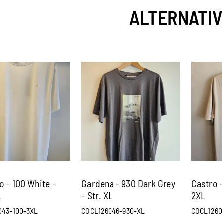
ALTERNATI
 - 100 White -
Gardena - 930 Dark Grey
Castro -
L
- Str. XL
2XL
043-100-3XL
COCL126046-930-XL
COCL1260