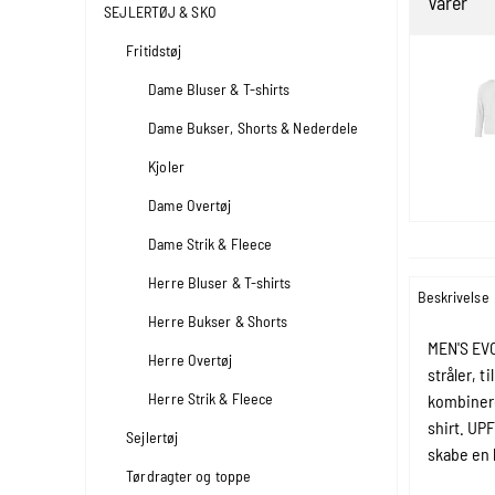
Varer
SEJLERTØJ & SKO
Fritidstøj
Dame Bluser & T-shirts
Dame Bukser, Shorts & Nederdele
Kjoler
Dame Overtøj
Dame Strik & Fleece
Herre Bluser & T-shirts
Beskrivelse
Herre Bukser & Shorts
MEN'S EV
Herre Overtøj
stråler, 
Herre Strik & Fleece
kombinere
shirt. UP
Sejlertøj
skabe en l
Tørdragter og toppe