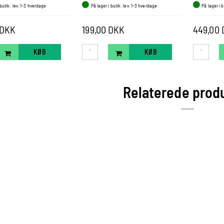
 butik: lev. 1-3 hverdage
På lager i butik: lev. 1-3 hverdage
På lager i 
 DKK
199,00 DKK
449,00
KØB
KØB
Relaterede prod