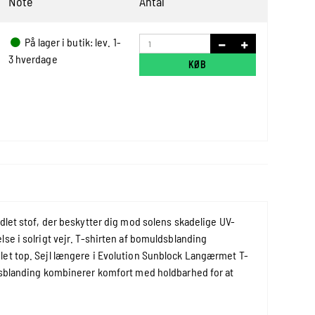
Note
Antal
På lager i butik: lev. 1-
3 hverdage
KØB
 stof, der beskytter dig mod solens skadelige UV-
se i solrigt vejr. T-shirten af bomuldsblanding
let top. Sejl længere i Evolution Sunblock Langærmet T-
ldsblanding kombinerer komfort med holdbarhed for at