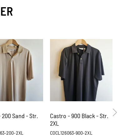
VER
 200 Sand - Str.
Castro - 900 Black - Str.
Castro -
2XL
63-200-2XL
COCL126063-900-2XL
COCL1260