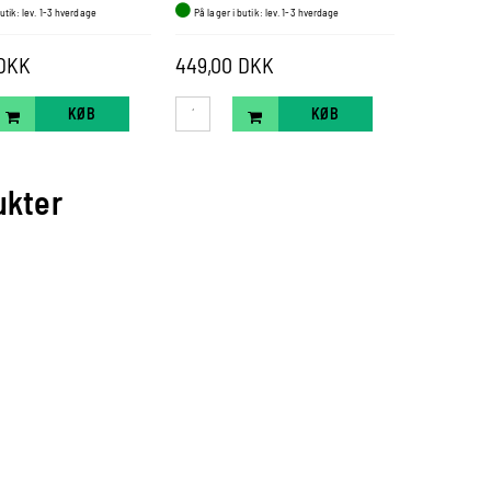
butik: lev. 1-3 hverdage
På lager i butik: lev. 1-3 hverdage
På lager i b
 DKK
449,00 DKK
449,00 
KØB
KØB
ukter