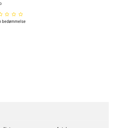
o
n bedømmelse