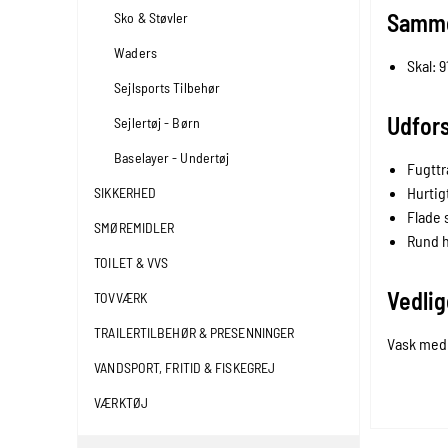
Samm
Sko & Støvler
Waders
Skal: 
Sejlsports Tilbehør
Udfors
Sejlertøj - Børn
Baselayer - Undertøj
Fugttr
Hurtig
SIKKERHED
Flade
SMØREMIDLER
Rund 
TOILET & VVS
Vedlig
TOVVÆRK
TRAILERTILBEHØR & PRESENNINGER
Vask med 
VANDSPORT, FRITID & FISKEGREJ
VÆRKTØJ