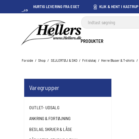
HURTIG LEVERING FRA EGET
KLIK & HENT I KASTRUP
LAGER I KASTRUP
PRODUKTER
Forside
/
Shop
/
SEJLERTØJ & SKO
/
Fritidstøj
/
Herre Bluser & T-shirts
/
Varegrupper
OUTLET- UDSALG
ANKRING & FORTØJNING
BESLAG, SKRUER & LÅSE