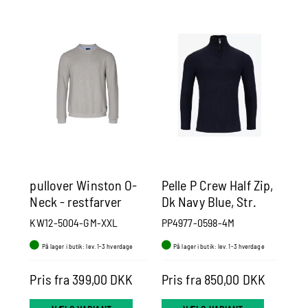
pullover Winston O-
Pelle P Crew Half Zip,
Pe
Neck - restfarver
Dk Navy Blue, Str.
Na
Medium
KW12-5004-GM-XXL
PP4977-0598-4M
PP
På lager i butik: lev. 1-3 hverdage
På lager i butik: lev. 1-3 hverdage
P
60
Pris fra 399,00 DKK
Pris fra 850,00 DKK
Pr