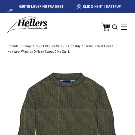
HURTIG LEVERING FRA EGET
KLIK & HENT I KASTRUP
LAGER I KASTRUP
Forside
/
Shop
/
SEJLERTØJ & SKO
/
Fritidstøj
/
Herre Strik & Fleece
/
Key West Winston O-Neck Sweat Olive Str. L