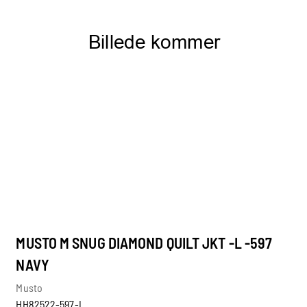
MUSTO M SNUG DIAMOND QUILT JKT -L -597
NAVY
Musto
HH82522-597-L