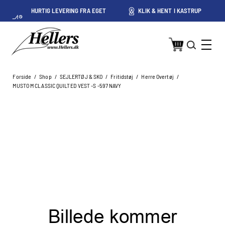
HURTIG LEVERING FRA EGET
KLIK & HENT I KASTRUP
LAGER I KASTRUP
Forside
/
Shop
/
SEJLERTØJ & SKO
/
Fritidstøj
/
Herre Overtøj
/
MUSTO M CLASSIC QUILTED VEST -S -597 NAVY