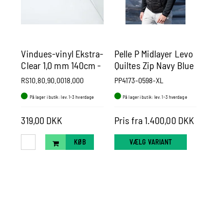
Vindues-vinyl Ekstra-
Pelle P Midlayer Levo
Pe
Clear 1,0 mm 140cm -
Quiltes Zip Navy Blue
Pa
Pr. m.
RS10.80.90.0018.000
PP4173-0598-XL
PP
På lager i butik: lev. 1-3 hverdage
På lager i butik: lev. 1-3 hverdage
P
2.0
319,00 DKK
Pris fra 1.400,00 DKK
Pr
KØB
VÆLG VARIANT