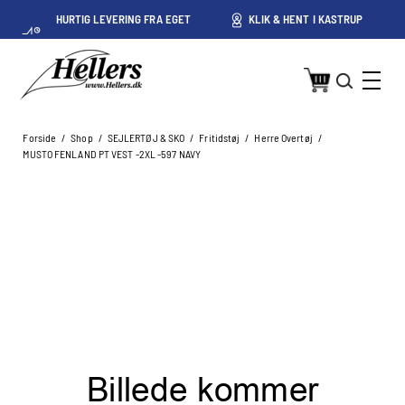
HURTIG LEVERING FRA EGET
KLIK & HENT I KASTRUP
LAGER I KASTRUP
Forside
/
Shop
/
SEJLERTØJ & SKO
/
Fritidstøj
/
Herre Overtøj
/
MUSTO FENLAND PT VEST -2XL -597 NAVY