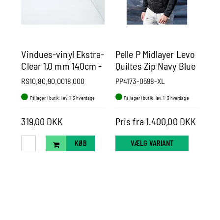
Vindues-vinyl Ekstra-
Pelle P Midlayer Levo
Pe
Clear 1,0 mm 140cm -
Quiltes Zip Navy Blue
Pa
Pr. m.
RS10.80.90.0018.000
PP4173-0598-XL
PP
På lager i butik: lev. 1-3 hverdage
På lager i butik: lev. 1-3 hverdage
P
2.0
319,00 DKK
Pris fra 1.400,00 DKK
Pr
KØB
VÆLG VARIANT