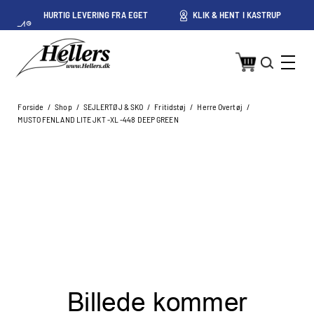
HURTIG LEVERING FRA EGET
KLIK & HENT I KASTRUP
LAGER I KASTRUP
Forside
/
Shop
/
SEJLERTØJ & SKO
/
Fritidstøj
/
Herre Overtøj
/
MUSTO FENLAND LITE JKT -XL -448 DEEP GREEN