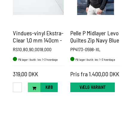
Vindues-vinyl Ekstra-
Pelle P Midlayer Levo
Pe
Clear 1,0 mm 140cm -
Quiltes Zip Navy Blue
Pa
Pr. m.
RS10.80.90.0018.000
PP4173-0598-XL
PP
På lager i butik: lev. 1-3 hverdage
På lager i butik: lev. 1-3 hverdage
P
2.0
319,00 DKK
Pris fra 1.400,00 DKK
Pr
KØB
VÆLG VARIANT