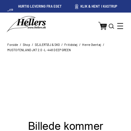
HURTIG LEVERING FRA EGET
KLIK & HENT I KASTRUP
LAGER I KASTRUP
Forside
/
Shop
/
SEJLERTØJ & SKO
/
Fritidstøj
/
Herre Overtøj
/
MUSTO FENLAND JKT 2.0 -L -448 DEEP GREEN