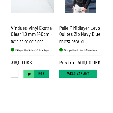
Vindues-vinyl Ekstra-
Pelle P Midlayer Levo
Pe
Clear 1,0 mm 140cm -
Quiltes Zip Navy Blue
Pa
Pr. m.
RS10.80.90.0018.000
PP4173-0598-XL
PP
På lager i butik: lev. 1-3 hverdage
På lager i butik: lev. 1-3 hverdage
P
2.0
319,00 DKK
Pris fra 1.400,00 DKK
Pr
KØB
VÆLG VARIANT