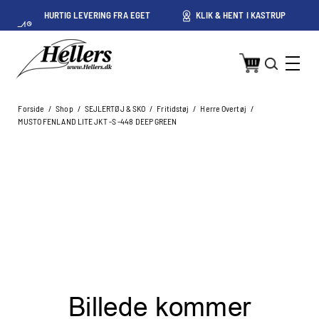
HURTIG LEVERING FRA EGET
KLIK & HENT I KASTRUP
LAGER I KASTRUP
Forside
/
Shop
/
SEJLERTØJ & SKO
/
Fritidstøj
/
Herre Overtøj
/
MUSTO FENLAND LITE JKT -S -448 DEEP GREEN