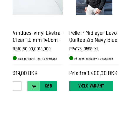
Vindues-vinyl Ekstra-
Pelle P Midlayer Levo
Pe
Clear 1,0 mm 140cm -
Quiltes Zip Navy Blue
Pa
Pr. m.
RS10.80.90.0018.000
PP4173-0598-XL
PP
På lager i butik: lev. 1-3 hverdage
På lager i butik: lev. 1-3 hverdage
P
2.0
319,00 DKK
Pris fra 1.400,00 DKK
Pr
KØB
VÆLG VARIANT