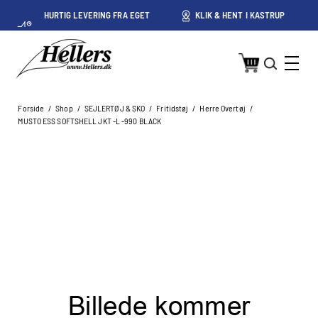
HURTIG LEVERING FRA EGET
KLIK & HENT I KASTRUP
LAGER I KASTRUP
Forside
/
Shop
/
SEJLERTØJ & SKO
/
Fritidstøj
/
Herre Overtøj
/
MUSTO ESS SOFTSHELL JKT -L -990 BLACK