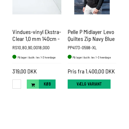
Vindues-vinyl Ekstra-
Pelle P Midlayer Levo
Pe
Clear 1,0 mm 140cm -
Quiltes Zip Navy Blue
Pa
Pr. m.
RS10.80.90.0018.000
PP4173-0598-XL
PP
På lager i butik: lev. 1-3 hverdage
På lager i butik: lev. 1-3 hverdage
P
2.0
319,00 DKK
Pris fra 1.400,00 DKK
Pr
KØB
VÆLG VARIANT