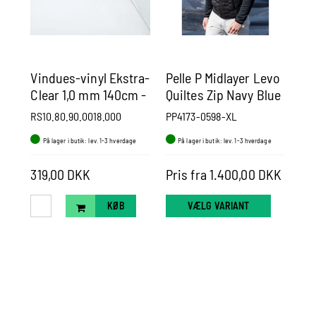
Vindues-vinyl Ekstra-
Pelle P Midlayer Levo
Pe
Clear 1,0 mm 140cm -
Quiltes Zip Navy Blue
Pa
Pr. m.
RS10.80.90.0018.000
PP4173-0598-XL
PP
På lager i butik: lev. 1-3 hverdage
På lager i butik: lev. 1-3 hverdage
P
2.0
319,00 DKK
Pris fra 1.400,00 DKK
Pr
KØB
VÆLG VARIANT