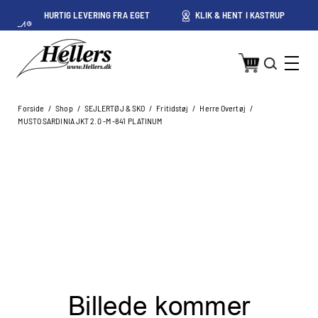
HURTIG LEVERING FRA EGET
KLIK & HENT I KASTRUP
LAGER I KASTRUP
Forside
/
Shop
/
SEJLERTØJ & SKO
/
Fritidstøj
/
Herre Overtøj
/
MUSTO SARDINIA JKT 2.0 -M -841 PLATINUM