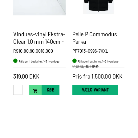
Vindues-vinyl Ekstra-
Pelle P Commodus
Pe
Clear 1,0 mm 140cm -
Parka
Ja
Pr. m.
RS10.80.90.0018.000
PP7013-0996-7XXL
PP1
På lager i butik: lev. 1-3 hverdage
På lager i butik: lev. 1-3 hverdage
P
2.000,00 DKK
319,00 DKK
Pris fra 1.500,00 DKK
Pr
KØB
VÆLG VARIANT