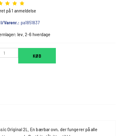
ret på
1
anmeldelse
l/Varenr.:
pa1851837
ernlager: lev. 2-6 hverdage
KØB
ic Original 2L. En bærbar ovn, der fungerer på alle