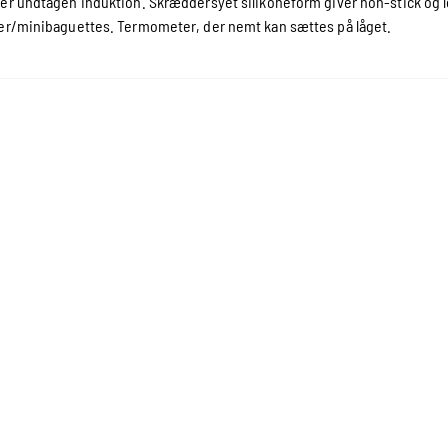
er undtagen induktion. Skræddersyet silikoneform giver non-stick og lette
er/minibaguettes. Termometer, der nemt kan sættes på låget.