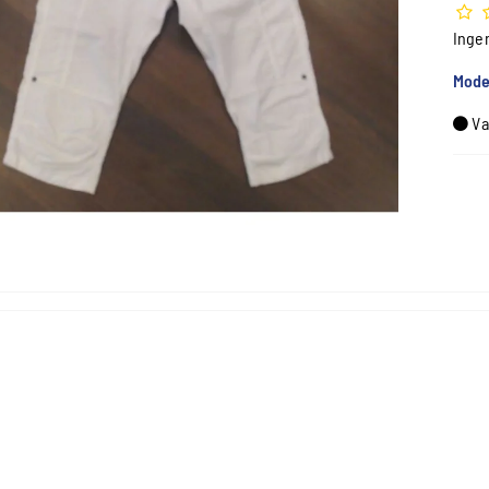
Inge
Mode
Va