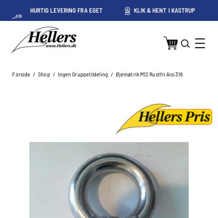
HURTIG LEVERING FRA EGET
KLIK & HENT I KASTRUP
LAGER I KASTRUP
Forside
/
Shop
/
Ingen Gruppetildeling
/
Øjemøtrik M12 Rustfri Aisi316