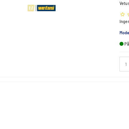
Vetu
Inge
Mode
På