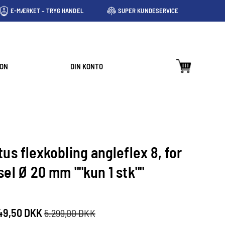
E-MÆRKET – TRYG HANDEL
SUPER KUNDESERVICE
ION
DIN KONTO
tus flexkobling angleflex 8, for
sel Ø 20 mm ""kun 1 stk""
49,50 DKK
5.299,00 DKK