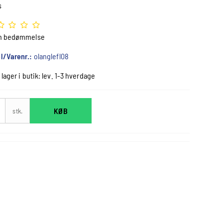
s
n bedømmelse
l/Varenr.:
olanglefl08
 lager i butik: lev. 1-3 hverdage
KØB
stk.