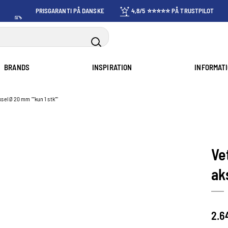
PRISGARANTI PÅ DANSKE
4,8/5 ⭐⭐⭐⭐⭐ PÅ TRUSTPILOT
PRISER
BRANDS
INSPIRATION
INFORMAT
ksel Ø 20 mm ""kun 1 stk""
Ve
ak
2.6