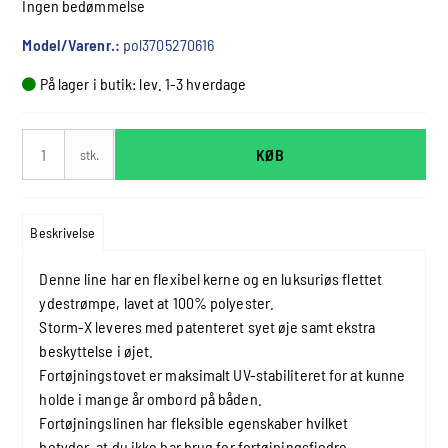
Ingen bedømmelse
Model/Varenr.:
pol3705270616
På lager i butik: lev. 1-3 hverdage
KØB
stk.
Beskrivelse
Denne line har en flexibel kerne og en luksuriøs flettet
ydestrømpe, lavet at 100% polyester.
Storm-X leveres med patenteret syet øje samt ekstra
beskyttelse i øjet.
Fortøjningstovet er maksimalt UV-stabiliteret for at kunne
holde i mange år ombord på båden.
Fortøjningslinen har fleksible egenskaber hvilket
betyder, at du ikke har brug for fortøjningsfjedre.