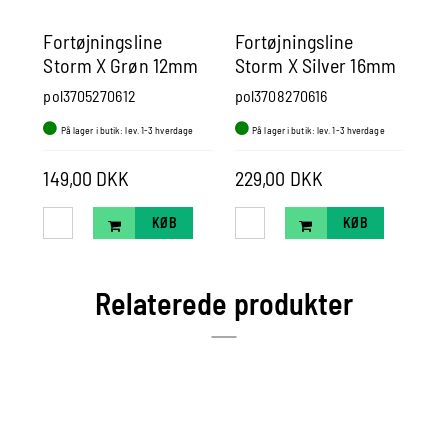
Fortøjningsline
Fortøjningsline
Po
Storm X Grøn 12mm
Storm X Silver 16mm
St
6m
6m
pol3705270612
pol3708270616
pol
På lager i butik: lev. 1-3 hverdage
På lager i butik: lev. 1-3 hverdage
P
149,00 DKK
229,00 DKK
Pr
KØB
KØB
Relaterede produkter