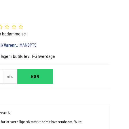
n bedømmelse
l/Varenr.:
MANSPT5
 lager i butik: lev. 1-3 hverdage
KØB
stk.
ovværk.
for at være lige så stærkt som tilsvarende str. Wire.