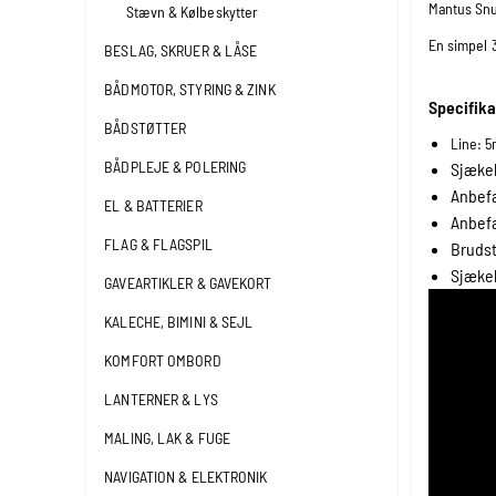
Mantus Snub
Stævn & Kølbeskytter
En simpel 3
BESLAG, SKRUER & LÅSE
BÅDMOTOR, STYRING & ZINK
Specifika
BÅDSTØTTER
Line: 
BÅDPLEJE & POLERING
Sjækel
Anbefa
EL & BATTERIER
Anbefa
FLAG & FLAGSPIL
Brudst
Sjækel
GAVEARTIKLER & GAVEKORT
KALECHE, BIMINI & SEJL
KOMFORT OMBORD
LANTERNER & LYS
MALING, LAK & FUGE
NAVIGATION & ELEKTRONIK