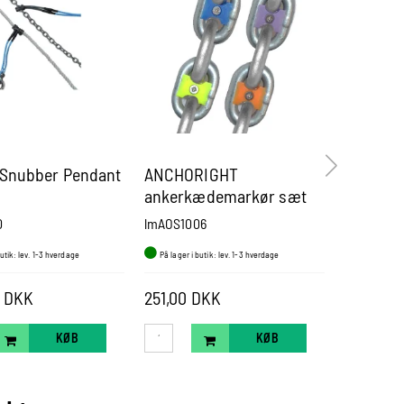
 Snubber Pendant
ANCHORIGHT
Medium 
ankerkædemarkør sæt
Universa
10mm, 6 farver á 5 stk.
Chain H
0
lmAOS1006
MANBRIDL
butik: lev. 1-3 hverdage
På lager i butik: lev. 1-3 hverdage
På lager i b
0 DKK
251,00 DKK
3.699,0
KØB
KØB