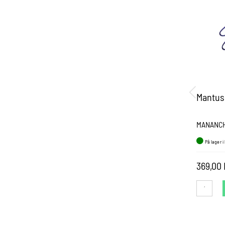
Mantus 
MANANC
På lager i
369,00