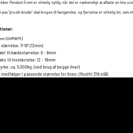
ber Pendant 5 mm er virkelig nyttig, når det er nødvendigt at aflaste en line un
-pas "prusik-knude" skal bruges til fastgørelse, og fjernelse er virkelig let, selv 
tioner:
5mm (UHMWPE)
 størrelse: 7/16" (12mm)
let til kædestørrelse: 6 - 8mm
les til tovstørrelse: 12 - 18mm
yrke: ca. 5.000kg. (ved brug af begge liner)
 medfølger i passende størrelse for linen. (Rustfri 316 stål)