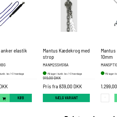
anker elastik
Mantus Kædekrog med
Mantus
strop
10mm
HBG
MANM2SSH516A
MANSPT1
 butik: lev. 1-3 hverdage
På lager i butik: lev. 1-3 hverdage
På lager i 
919,00 DKK
 DKK
Pris fra 839,00 DKK
1.299,0
KØB
VÆLG VARIANT