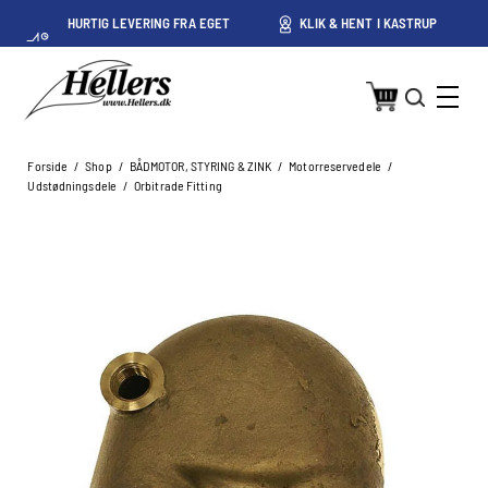
HURTIG LEVERING FRA EGET
KLIK & HENT I KASTRUP
LAGER I KASTRUP
Forside
/
Shop
/
BÅDMOTOR, STYRING & ZINK
/
Motorreservedele
/
Udstødningsdele
/
Orbitrade Fitting