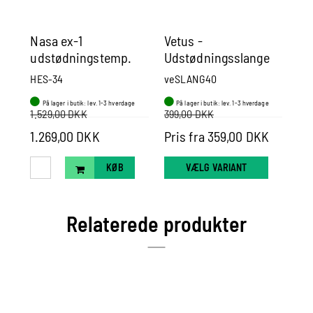
Nasa ex-1
Vetus -
Ud
udstødningstemp.
Udstødningsslange
ør
alarm til 1 motor.
Pris Pr Mtr
HES-34
veSLANG40
pa1
På lager i butik: lev. 1-3 hverdage
På lager i butik: lev. 1-3 hverdage
P
1.529,00 DKK
399,00 DKK
1.269,00 DKK
Pris fra 359,00 DKK
Pr
KØB
VÆLG VARIANT
Relaterede produkter