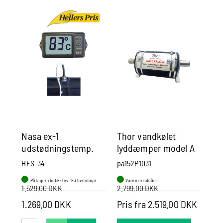
Nasa ex-1
Thor vandkølet
Ve
udstødningstemp.
lyddæmper model A
Ud
alarm til 1 motor.
Pr
HES-34
pa152P1031
ve
På lager i butik: lev. 1-3 hverdage
Varen er udgået
P
1.529,00 DKK
2.799,00 DKK
399
1.269,00 DKK
Pris fra 2.519,00 DKK
Pr