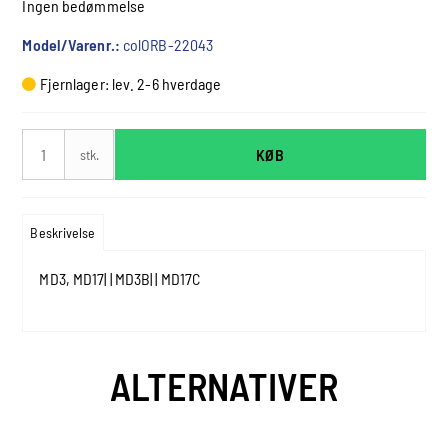
Ingen bedømmelse
Model/Varenr.:
colORB-22043
Fjernlager: lev. 2-6 hverdage
KØB
stk.
Beskrivelse
MD3, MD17| | MD3B| | MD17C
ALTERNATIVER