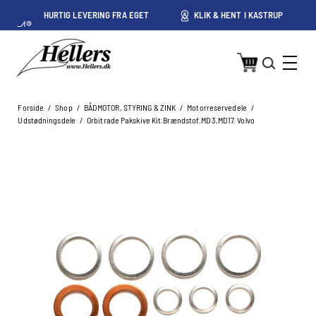
HURTIG LEVERING FRA EGET
KLIK & HENT I KASTRUP
LAGER I KASTRUP
Forside
/
Shop
/
BÅDMOTOR, STYRING & ZINK
/
Motorreservedele
/
Udstødningsdele
/
Orbitrade Pakskive Kit.Brændstof.MD3,MD17. Volvo